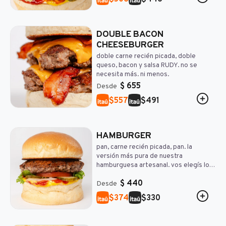
DOUBLE BACON
CHEESEBURGER
doble carne recién picada, doble
queso, bacon y salsa RUDY. no se
necesita más. ni menos.
$
655
Desde
$
$
557
491
HAMBURGER
pan, carne recién picada, pan. la
versión más pura de nuestra
hamburguesa artesanal. vos elegís los
toppings.
$
440
Desde
$
$
374
330