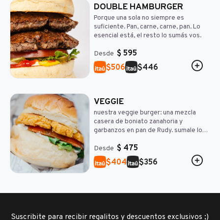
DOUBLE HAMBURGER
Porque una sola no siempre es
suficiente. Pan, carne, carne, pan. Lo
esencial está, el resto lo sumás vos.
$
595
Desde
$
$
506
446
VEGGIE
nuestra veggie burger: una mezcla
casera de boniato zanahoria y
garbanzos en pan de Rudy. sumale los
toppings que más te gusten. contiene
$
475
lácteos y gluten.
Desde
$
$
404
356
Suscribite para recibir regalitos y descuentos exclusivos ;)