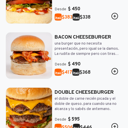
$
450
Desde
$
$
383
338
BACON CHEESEBURGER
una burger que no necesita
presentación, pero igual se la damos.
La rudita de siempre pero con tiras
crujientes de panceta y un ingrediente
$
490
que solo vas a encontrar en RUDY: la
Desde
Salsa RUDY.
$
$
417
368
DOUBLE CHEESEBURGER
el doble de carne recién picada y el
doble de queso. para cuando una no
alcanza y lo sabés de antemano.
$
595
Desde
$
$
506
446