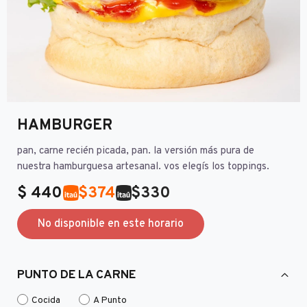
HAMBURGER
pan, carne recién picada, pan. la versión más pura de
nuestra hamburguesa artesanal. vos elegís los toppings.
$
440
$
374
$
330
No disponible en este horario
PUNTO DE LA CARNE
Cocida
A Punto