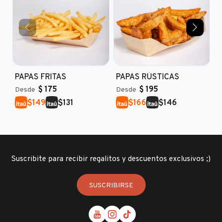
PAPAS FRITAS
PAPAS RÚSTICAS
P
$
175
$
195
Desde
Desde
D
$
$
$
$
149
131
166
146
Suscribite para recibir regalitos y descuentos exclusivos ;)
SUSCRIBIRSE


